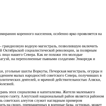
ымиранию коренного населения, особенно ярко проявляется на
— грандиозную
водную магистраль, позволившую включить
ой Октябрьской социалистической революции, за полярным
 лицо нашего Севера. Как не похожи эти молодые
кагуэй, на переполненные пьяными солдатами Энкоредж и
ки, угольные шахты Воркуты, Печорская магистраль, огурцы и
ждением малых народностей советского Севера, получивших в
литических деятелей, и мрачной действительностью Аляски,
болезней.
грань эпох социализма и капитализма. Жители маленького
нную газету. Алеутский национальный район является районом
нь советских алеутов служит наглядным примером
ить на своих, превращенных в военные базы, островах, может