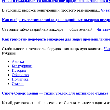
Из чего складывается комплексное продвижение товаров и
В условиях высокой конкуренции простого размещения...
Чита
Как выбрать световые табло для аварийных выходов пред
Световые табло аварийных выходов — обязательный...
Читать»
Как грамотно подобрать энкодеры для задач промышленно
Стабильность и точность оборудования напрямую влияют...
Чит
Рубрики
Аляска
Без рубрики
История
Общество
Политика
Статьи
Сиэтл-Север: Кенай — тихий уголок для активного отдыха
Кенай, расположенный на севере от Сиэтла, считается одним 