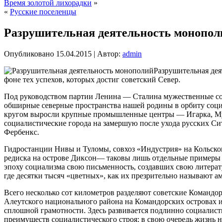
Время золотой лихорадки
»
«
Русские поселенцы
Разрушительная деятельность монопол
Опубликовано
15.04.2015
|
Автор:
admin
Разрушительная дея
фоне тех успехов, которых достиг советский Север.
Под руководством партии Ленина — Сталина мужественные с
обширные северные пространства нашей родины в орбиту соци
кругом выросли крупные промышленные центры — Игарка, Мур
социалистические города на замершую после ухода русских С
Фербенкс.
Гидростанции Нивы и Туломы, совхоз «Индустрия» на Кольском
редиска на острове Диксон— таковы лишь отдельные примеры 
эпоху социализма свою письменность, создавших свою литера
где десятки тысяч «цветных», как их презрительно называют а
Всего несколько сот километров разделяют советские Командо
Алеутского национального района на Командорских островах и
сплошной грамотности. Здесь развивается подлинно социалист
преимуществ социалистического строя; в свою очередь жизнь н