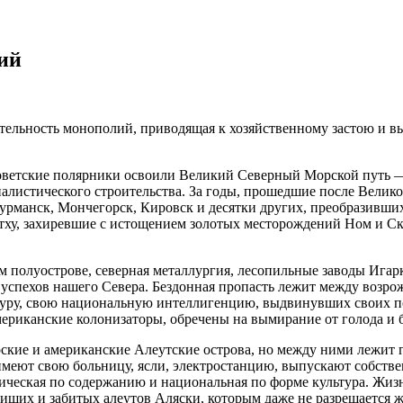
ий
тельность монополий, приводящая к хозяйственному застою и в
оветские полярники освоили Великий Северный Морской путь 
алистического строительства. За годы, прошедшие после Велик
манск, Мончегорск, Кировск и десятки других, преобразивших
итху, захиревшие с истощением золотых месторождений Ном и С
 полуострове, северная металлургия, лесопильные заводы Игар
успехов нашего Севера. Бездонная пропасть лежит между возро
туру, свою национальную интеллигенцию, выдвинувших своих по
мериканские колонизаторы, обречены на вымирание от голода и 
рские и американские Алеутские острова, но между ними лежит 
меют свою больницу, ясли, электростанцию, выпускают собстве
ическая по содержанию и национальная по форме культура. Жиз
ищих и забитых алеутов Аляски, которым даже не разрешается ж