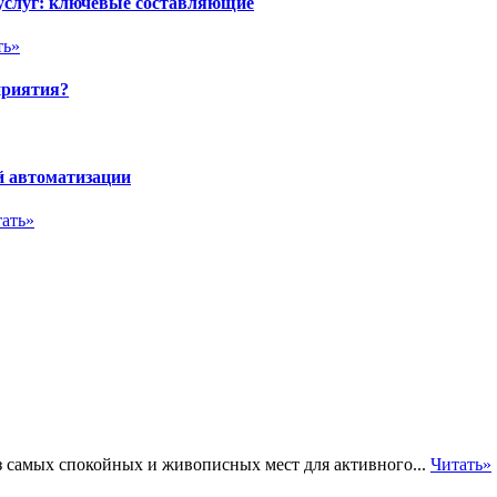
 услуг: ключевые составляющие
ть»
приятия?
й автоматизации
ать»
из самых спокойных и живописных мест для активного...
Читать»