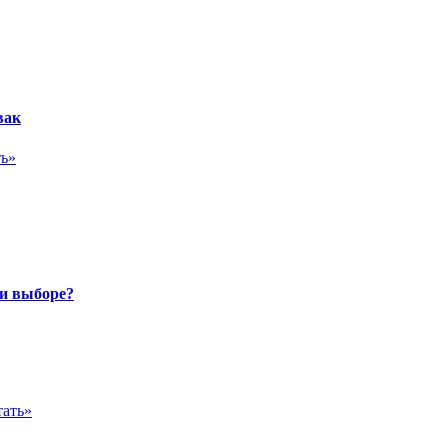
вак
ть»
ри выборе?
тать»