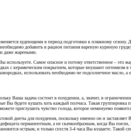
именяется худеющими в период подготовки к пляжному сезону. Д
необходимо добавить в рацион питания вареную куриную грудку
 и даже жареными.
ы используете. Самое опасное и потому ответственное – это жа
ках с керамическим покрытием, которые внушают оптимизм в то
овородках, использовать необходимо не подсолнечное масло, а 
льку Ваша задача состоит в похудении, а, значит, в ограничени
е Вы будете кушать хоть каждый полчаса. Такая группировка пр
 сможете приглушить чувство голода, которое неминуемо появитс
товой диеты для похудения, поскольку именно он и заставляет
дефицита перманентным, а не скачкообразным, когда Вы поели, 
становится острым, и только спустя 3-4 часа Вы кушаете. Такой с