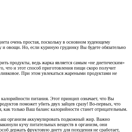
иета очень простая, поскольку в основном худеющему
 и овощи. Но, если куриную грудинку Вы будете обязательно
рить продукты, ведь жарка является самым «не диетическим»
, что и этот способ приготовления пищи скоро получит
оливковое. При этом увлекаться жареными продуктами не
и калорийности питания. Этот принцип означает, что Вы
одуктов поможет убить двух зайцев сразу! Во-первых, что
я, как только Ваш баланс калорийности станет отрицательным.
 Ваш организм аккумулировать подкожный жир. Важно
закинули кучу питательных веществ в организм, они
пособ держать фруктовую диету для похудения не сработает,