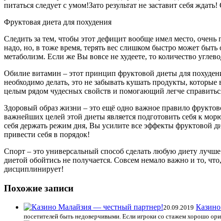
питаться следует с умом!Зато результат не заставит себя ждать
Фруктовая диета для похудения
Следить за тем, чтобы этот дефицит вообще имел место, очень 
надо, но, в тоже время, терять вес слишком быстро может быть 
метаболизм. Если же Вы вовсе не худеете, то количество угле
Обилие витамин – этот принцип фруктовой диеты для похудения
необходимо делать, это не забывать кушать продукты, которы
целым рядом чудесных свойств и помогающий легче справитьс
Здоровый образ жизни – это ещё одно важное правило фруктово
важнейших целей этой диеты является подготовить себя к морю, 
себя держать режим дня, Вы усилите все эффекты фруктовой ди
привести себя в порядок!
Спорт – это универсальный способ сделать любую диету лучше.
диетой обойтись не получается. Совсем немало важно и то, чт
дисциплинирует!
Похожие записи
Казино
20.09.2019
посетителей быть недоверчивыми. Если игроки со стажем хорошо орие