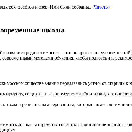
ых рек, хребтов и озер. Ими были собраны...
Читать»
 современные школы
бразование среди эскимосов — это не просто получение знаний, 
с современными методами обучения, чтобы подготовить эскимос
кимосском обществе знания передавались устно, от старших к м
ть природу, ее циклы и закономерности. Они знали, как ориенти
ктикам и религиозным верованиям, которые помогали им поним
кимосские школы стремятся сочетать традиционное знание с с
адициям.