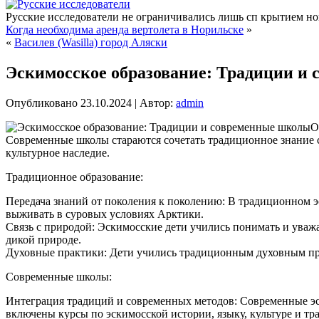
Русские исследователи не ограничивались лишь сп крытием нов
Когда необходима аренда вертолета в Норильске
»
«
Василев (Wasilla) город Аляски
Эскимосское образование: Традиции и
Опубликовано
23.10.2024
|
Автор:
admin
О
Современные школы стараются сочетать традиционное знание 
культурное наследие.
Традиционное образование:
Передача знаний от поколения к поколению: В традиционном эс
выживать в суровых условиях Арктики.
Связь с природой: Эскимосские дети учились понимать и уважа
дикой природе.
Духовные практики: Дети учились традиционным духовным пра
Современные школы:
Интеграция традиций и современных методов: Современные эс
включены курсы по эскимосской истории, языку, культуре и тр