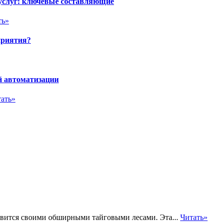
 услуг: ключевые составляющие
ть»
приятия?
й автоматизации
ать»
авится своими обширными тайговыми лесами. Эта...
Читать»