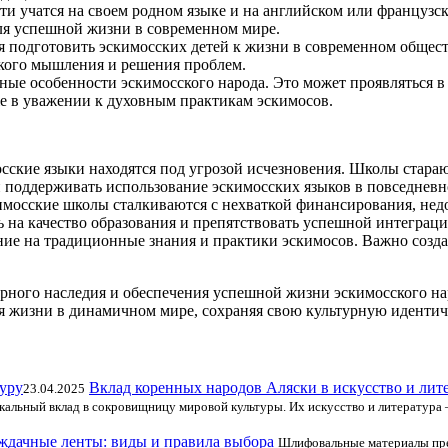
ти учатся на своем родном языке и на английском или французс
для успешной жизни в современном мире.
 подготовить эскимосских детей к жизни в современном общест
ского мышления и решения проблем.
ные особенности эскимосского народа. Это может проявляться 
е в уважении к духовным практикам эскимосов.
сские языки находятся под угрозой исчезновения. Школы стараю
и поддерживать использование эскимосских языков в повседневн
кимосские школы сталкиваются с нехваткой финансирования, не
 на качество образования и препятствовать успешной интеграци
ние на традиционные знания и практики эскимосов. Важно созд
турного наследия и обеспечения успешной жизни эскимосского н
я жизни в динамичном мире, сохраняя свою культурную идентич
Вклад коренных народов Аляски в искусство и лит
23.04.2025
альный вклад в сокровищницу мировой культуры. Их искусство и литература –
ждачные ленты: виды и правила выбора
Шлифовальные материалы пре