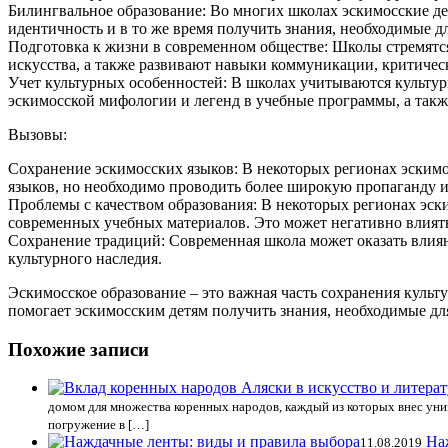
Билингвальное образование: Во многих школах эскимосские де
идентичность и в то же время получить знания, необходимые 
Подготовка к жизни в современном обществе: Школы стремятся
искусства, а также развивают навыки коммуникации, критиче
Учет культурных особенностей: В школах учитываются культур
эскимосской мифологии и легенд в учебные программы, а такж
Вызовы:
Сохранение эскимосских языков: В некоторых регионах эскимо
языков, но необходимо проводить более широкую пропаганду 
Проблемы с качеством образования: В некоторых регионах эс
современных учебных материалов. Это может негативно влиять
Сохранение традиций: Современная школа может оказать влия
культурного наследия.
Эскимосское образование – это важная часть сохранения куль
помогает эскимосским детям получить знания, необходимые дл
Похожие записи
домом для множества коренных народов, каждый из которых внес уник
погружение в […]
На
11.08.2019