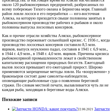
производства. В настоящее время на Аляске насчитывается
около 120 рыбоконсервных предприятий, разбросанных по
всему побережью Тихого океана и Берингова моря. Главный
район ловли лосося и его переработки — юго-восточная
Аляска, на которую приходится свыше половины занятых в
рыбоконсервном производстве рабочих и рыбаков и около
половины выпуска лососевых консервов.
Как и прочие отрасли хозяйства Аляски, рыбоконсервное
производство переживает сильнейший кризис. С 1936 г., когда
производство лососевых консервов составило 8,5 млн.
ящиков, выпуск неуклонно падал, составив в 1941 г. 6,9 млн.,
в 1944 г. 4,9 млн., в 1948 г. 4,0 млн. ящиков. Причины кризиса
рыбоконсервной промышленности лежат в свойственном
капитализму расхищении природных богатств. Ежегодный
вылов лосося превышает его ежегодный прирост. Широко
применяются запрещенные методы ловли. На «вооружении» у
браконьеров состоят даже самолеты-наблюдатели,
оповещающие рыболовные суда о появлении береговой
стражи. По словам местной печати, вылавливается чуть ли не
каждая рыба, заходящая в береговые воды Аляски.
Похожие записи
Запчасти
22.06.2021