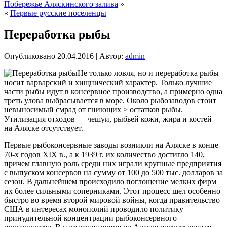
Побережье Аляскинского залива
»
«
Первые русские поселенцы
Переработка рыбы
Опубликовано
20.04.2016
|
Автор:
admin
Не только ловля, но и переработка рыбы
носит варварский и хищнический характер. Только лучшие
части рыбы идут в консервное производство, а примерно одна
треть улова выбрасывается в море. Около рыбозаводов стоит
невыносимый смрад от гниющих > остатков рыбы.
Утилизация отходов — чешуи, рыбьей кожи, жира и костей —
на Аляске отсутствует.
Первые рыбоконсервные заводы возникли на Аляске в конце
70-х годов XIX в., а к 1939 г. их количество достигло 140,
причем главную роль среди них играли крупные предприятия
с выпуском консервов на сумму от 100 до 500 тыс. долларов за
сезон. В дальнейшем происходило поглощение мелких фирм
их более сильными соперниками. Этот процесс шел особенно
быстро во время второй мировой войны, когда правительство
США в интересах монополий проводило политику
принудительной концентрации рыбоконсервного