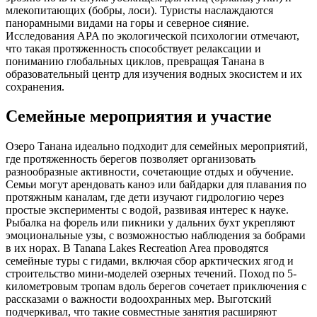
млекопитающих (бобры, лоси). Туристы наслаждаются
панорамными видами на горы и северное сияние.
Исследования APA по экологической психологии отмечают,
что такая протяженность способствует релаксации и
пониманию глобальных циклов, превращая Танана в
образовательный центр для изучения водных экосистем и их
сохранения.
Семейные мероприятия и участие
Озеро Танана идеально подходит для семейных мероприятий,
где протяженность берегов позволяет организовать
разнообразные активности, сочетающие отдых и обучение.
Семьи могут арендовать каноэ или байдарки для плавания по
протяжным каналам, где дети изучают гидрологию через
простые эксперименты с водой, развивая интерес к науке.
Рыбалка на форель или пикники у дальних бухт укрепляют
эмоциональные узы, с возможностью наблюдения за бобрами
в их норах. В Tanana Lakes Recreation Area проводятся
семейные туры с гидами, включая сбор арктических ягод и
строительство мини-моделей озерных течений. Поход по 5-
километровым тропам вдоль берегов сочетает приключения с
рассказами о важности водоохранных мер. Выготский
подчеркивал, что такие совместные занятия расширяют