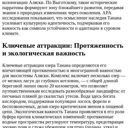
колонизации Аляски. По Выготскому, такие исторические
нарративы формируют зону ближайшего развития, передавая
знания о природных изменениях через поколения. APA
исследования показывают, что осмысление наследия Танана
усиливает культурную идентичность, подчеркивая его
важность как символа устойчивости и адаптации в суровом
климате.
Ключевые аттракции: Протяженность
и экологическая важность
Ключевые аттракции озера Танана определяются его
впечатляющей протяженностью и многогранной важностью
для экосистемы Аляски. Комплекс включает несколько озер —
от мелких лагун до глубоких котловин, — с общей длиной
береговой линии около 20 километров, что позволяет
путешественникам исследовать разнообразные ландшафты: от
песчаных пляжей до скалистых утесов. Вода здесь богата
кислородом, поддерживая популяции лосося, форели и
беспозвоночных, делая озеро критическим звеном в пищевой
цепи. Экологическая важность Танана проявляется в его роли
буфера против климатических изменений: протяженные
водные пространства регулируют температуру, предотвращая
эрозию почв и служа убежищем для птиц (орланы, утки) и