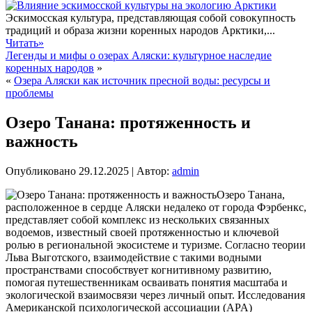
Эскимосская культура, представляющая собой совокупность
традиций и образа жизни коренных народов Арктики,...
Читать»
Легенды и мифы о озерах Аляски: культурное наследие
коренных народов
»
«
Озера Аляски как источник пресной воды: ресурсы и
проблемы
Озеро Танана: протяженность и
важность
Опубликовано
29.12.2025
|
Автор:
admin
Озеро Танана,
расположенное в сердце Аляски недалеко от города Фэрбенкс,
представляет собой комплекс из нескольких связанных
водоемов, известный своей протяженностью и ключевой
ролью в региональной экосистеме и туризме. Согласно теории
Льва Выготского, взаимодействие с такими водными
пространствами способствует когнитивному развитию,
помогая путешественникам осваивать понятия масштаба и
экологической взаимосвязи через личный опыт.
Исследования
Американской психологической ассоциации (APA)