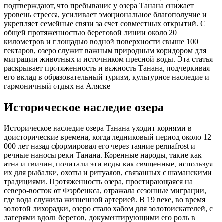
подтверждают, что пребывание у озера Танана снижает
уровень стресса, усиливает эмоциональное благополучие и
укрепляет семейные связи за счет совместных открытий. С
общей протяженностью береговой линии около 20
километров и площадью водной поверхности свыше 100
гектаров, озеро служит важным природным коридором для
миграции животных и источником пресной воды. Эта статья
раскрывает протяженность и важность Танана, подчеркивая
его вклад в образовательный туризм, культурное наследие и
гармоничный отдых на Аляске.
Историческое наследие озера
Историческое наследие озера Танана уходит корнями в
доисторические времена, когда ледниковый период около 12
000 лет назад сформировал его через таяние permafrost и
речные наносы реки Танана. Коренные народы, такие как
атна и гвичин, почитали эти воды как священные, используя
их для рыбалки, охоты и ритуалов, связанных с шаманскими
традициями. Протяженность озера, простирающаяся на
северо-восток от Фэрбенкса, отражала сезонные миграции,
где вода служила жизненной артерией. В 19 веке, во время
золотой лихорадки, озеро стало хабом для золотоискателей, с
лагерями вдоль берегов, документирующими его роль в