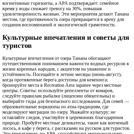
когнитивные горизонты, а APA подтверждает: семейное
время у воды снижает тревогу на 30%, повышая
удовлетворенность жизнью. Эти мероприятия делают Танана
местом, где протяженность озера превращается в арену для
создания воспоминаний и экологической грамотности.
Культурные впечатления и советы для
туристов
Культурные впечатления от озера Танана обогащают
путешественников пониманием важности водных ресурсов в
жизни коренных народов, с акцентом на уважение и
устойчивость. Посещайте в летние месяцы (июнь-август),
когда протяженные берега доступны для кемпинга;
бронируйте места в Recreation Area заранее через местные
центры. Советы: используйте репелленты от комаров,
следуйте правилам рыбалки (лицензии обязательны) и
выбирайте гиды для безопасного исследования. Для семей —
образовательные воркшопы по атна-традициям, где
моделируют миграции по озеру. Уважайте культуру: не
оставляйте следов, участвуйте в церемониях благодарения
природе. Пробуйте местные деликатесы, такие как копченый
лосось, в кафе у берега, с рассказами на русском для туристов.
Эти впечатления, по APA, способствуют эмоциональному