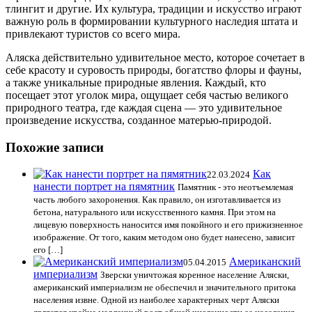
тлингит и другие. Их культура, традиции и искусство играют
важную роль в формировании культурного наследия штата и
привлекают туристов со всего мира.
Аляска действительно удивительное место, которое сочетает в
себе красоту и суровость природы, богатство флоры и фауны,
а также уникальные природные явления. Каждый, кто
посещает этот уголок мира, ощущает себя частью великого
природного театра, где каждая сцена — это удивительное
произведение искусства, созданное матерью-природой.
Похожие записи
Как
22.03.2024
нанести портрет на пямятник
Памятник - это неотъемлемая
часть любого захоронения. Как правило, он изготавливается из
бетона, натурального или искусственного камня. При этом на
лицевую поверхность наносится имя покойного и его прижизненное
изображение. От того, каким методом оно будет нанесено, зависит
его […]
Американский
05.04.2015
империализм
Зверски уничтожая коренное население Аляски,
американский империализм не обеспечил и значительного притока
населения извне. Одной из наиболее характерных черт Аляски