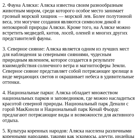
2. Фауна Аляски: Аляска известна своим разнообразным
животным миром, среди которого особое место занимает
грозный морской хищник — морской лев. Более полутонной
веса, эти могучие создания являются символом дикой и
непокорной природы Аляски. Кроме того, на Аляске можно
встретить медведей, китов, лосей, оленей и многих других
представителей фауны.
3. Северное сияние: Аляска является одним из лучших мест
для наблюдения за северными сияниями, чудесным
природным явлением, которое создается в результате
взаимодействия солнечного ветра и магнитосферы Земли.
Северное сияние представляет собой потрясающее зрелище в
виде мерцающих светов и окрашивает небеса в удивительные
оттенки.
4. Национальные парки: Аляска обладает множеством
национальных парков и заповедников, где можно насладиться
красотой северной природы. Национальный парк Денали с
горой МакКинли и Национальный парк Кенай Фьордс
предлагают потрясающие виды и возможности для активного
отдыха.
5. Культура коренных народов: Аляска населена различными
коренными народами, такими как эскимосы, алеути, индейцы