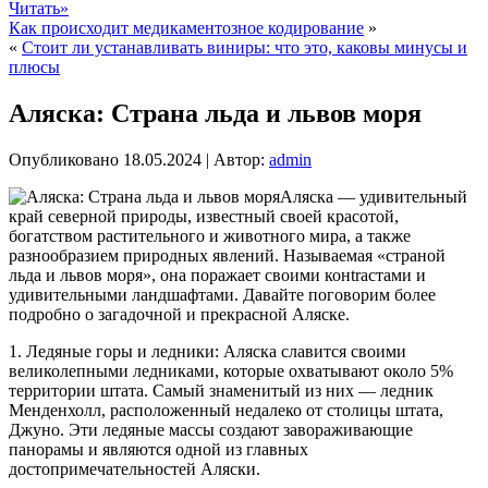
Читать»
Как происходит медикаментозное кодирование
»
«
Стоит ли устанавливать виниры: что это, каковы минусы и
плюсы
Аляска: Страна льда и львов моря
Опубликовано
18.05.2024
|
Автор:
admin
Аляска — удивительный
край северной природы, известный своей красотой,
богатством растительного и животного мира, а также
разнообразием природных явлений. Называемая «страной
льда и львов моря», она поражает своими конtrастами и
удивительными ландшафтами. Давайте поговорим более
подробно о загадочной и прекрасной Аляске.
1. Ледяные горы и ледники: Аляска славится своими
великолепными ледниками, которые охватывают около 5%
территории штата. Самый знаменитый из них — ледник
Менденхолл, расположенный недалеко от столицы штата,
Джуно. Эти ледяные массы создают завораживающие
панорамы и являются одной из главных
достопримечательностей Аляски.