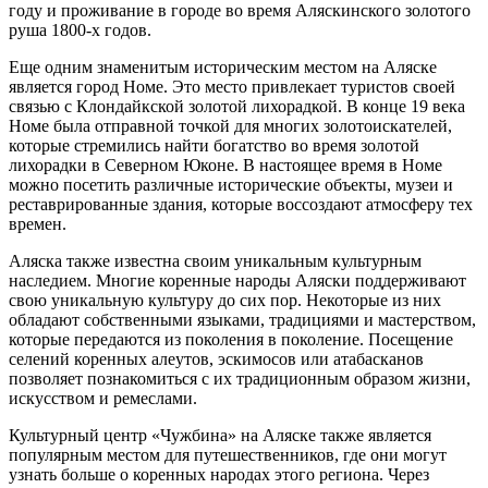
году и проживание в городе во время Аляскинского золотого
руша 1800-х годов.
Еще одним знаменитым историческим местом на Аляске
является город Номе. Это место привлекает туристов своей
связью с Клондайкской золотой лихорадкой. В конце 19 века
Номе была отправной точкой для многих золотоискателей,
которые стремились найти богатство во время золотой
лихорадки в Северном Юконе. В настоящее время в Номе
можно посетить различные исторические объекты, музеи и
реставрированные здания, которые воссоздают атмосферу тех
времен.
Аляска также известна своим уникальным культурным
наследием. Многие коренные народы Аляски поддерживают
свою уникальную культуру до сих пор. Некоторые из них
обладают собственными языками, традициями и мастерством,
которые передаются из поколения в поколение. Посещение
селений коренных алеутов, эскимосов или атабасканов
позволяет познакомиться с их традиционным образом жизни,
искусством и ремеслами.
Культурный центр «Чужбина» на Аляске также является
популярным местом для путешественников, где они могут
узнать больше о коренных народах этого региона. Через