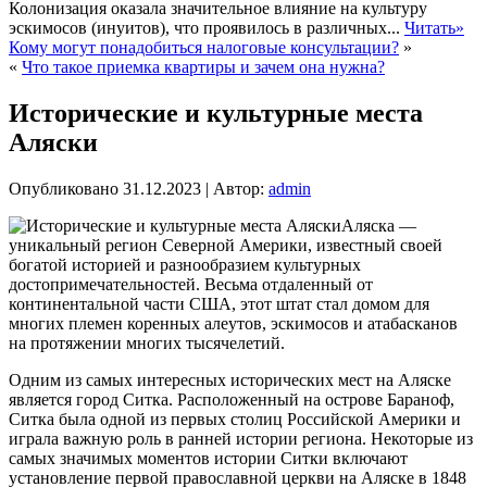
Колонизация оказала значительное влияние на культуру
эскимосов (инуитов), что проявилось в различных...
Читать»
Кому могут понадобиться налоговые консультации?
»
«
Что такое приемка квартиры и зачем она нужна?
Исторические и культурные места
Аляски
Опубликовано
31.12.2023
|
Автор:
admin
Аляска —
уникальный регион Северной Америки, известный своей
богатой историей и разнообразием культурных
достопримечательностей. Весьма отдаленный от
континентальной части США, этот штат стал домом для
многих племен коренных алеутов, эскимосов и атабасканов
на протяжении многих тысячелетий.
Одним из самых интересных исторических мест на Аляске
является город Ситка. Расположенный на острове Бараноф,
Ситка была одной из первых столиц Российской Америки и
играла важную роль в ранней истории региона. Некоторые из
самых значимых моментов истории Ситки включают
установление первой православной церкви на Аляске в 1848