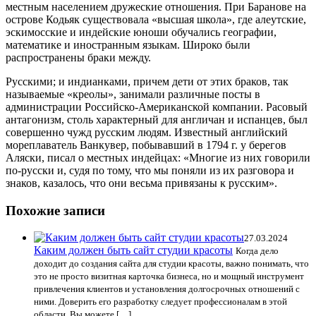
местным населением дружеские отношения. При Баранове на
острове Кодьяк существовала «высшая школа», где алеутские,
эскимосские и индейские юноши обучались географии,
математике и иностранным языкам. Широко были
распространены браки между.
Русскими; и индианками, причем дети от этих браков, так
называемые «креолы», занимали различные посты в
администрации Российско-Американской компании. Расовый
антагонизм, столь характерный для англичан и испанцев, был
совершенно чужд русским людям. Известный английский
мореплаватель Ванкувер, побывавший в 1794 г. у берегов
Аляски, писал о местных индейцах: «Многие из них говорили
по-русски и, судя по тому, что мы поняли из их разговора и
знаков, казалось, что они весьма привязаны к русским».
Похожие записи
27.03.2024
Каким должен быть сайт студии красоты
Когда дело
доходит до создания сайта для студии красоты, важно понимать, что
это не просто визитная карточка бизнеса, но и мощный инструмент
привлечения клиентов и установления долгосрочных отношений с
ними. Доверить его разработку следует профессионалам в этой
области. Вы можете […]