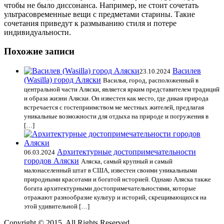
чтобы не было диссонанса. Например, не стоит сочетать
ультрасовременные вещи с предметами старины. Такие
сочетания приведут к размыванию стиля и потере
индивидуальности.
Похожие записи
Василев
23.10.2024
(Wasilla) город Аляски
Василья, город, расположенный в
центральной части Аляски, является ярким представителем традиций
и образа жизни Аляски. Он известен как место, где дикая природа
встречается с гостеприимством ме местных жителей, предлагая
уникальные возможности для отдыха на природе и погружения в
[…]
Архитектурные достопримечательности
06.03.2024
городов Аляски
Аляска, самый крупный и самый
малонаселенный штат в США, известен своими уникальными
природными красотами и богатой историей. Однако Аляска также
богата архитектурными достопримечательностями, которые
отражают разнообразие культур и историй, скрещивающихся на
этой удивительной […]
Copyright © 2015. All Rights Reserved.