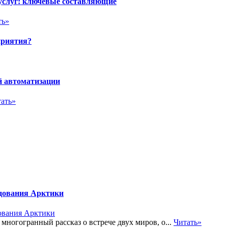
 услуг: ключевые составляющие
ть»
приятия?
й автоматизации
ать»
едования Арктики
ногогранный рассказ о встрече двух миров, о...
Читать»