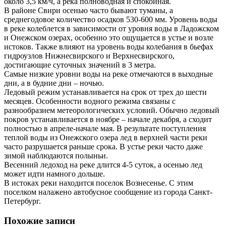
около 3,5 км/ч, а река полноводная и спокойная.
В районе Свири осенью часто бывают туманы, а
среднегодовое количество осадков 530-600 мм. Уровень воды
в реке колеблется в зависимости от уровня воды в Ладожском
и Онежском озерах, особенно это ощущается в устье и возле
истоков. Также влияют на уровень воды колебания в бьефах
гидроузлов Нижнесвирского и Верхнесвирского,
достигающие суточных значений в 3 метра.
Самые низкие уровни воды на реке отмечаются в выходные
дни, а в будние дни – ночью.
Ледовый режим устанавливается на срок от трех до шести
месяцев. Особенности водного режима связаны с
разнообразием метеорологических условий. Обычно ледовый
покров устанавливается в ноябре – начале декабря, а сходит
полностью в апреле-начале мая. В результате поступления
теплой воды из Онежского озера лед в верхней части реки
часто разрушается раньше срока. В устье реки часто даже
зимой наблюдаются полыньи.
Весенний ледоход на реке длится 4-5 суток, а осенью лед
может идти намного дольше.
В истоках реки находится поселок Вознесенье. С этим
поселком налажено автобусное сообщение из города Санкт-
Петербург.
Похожие записи