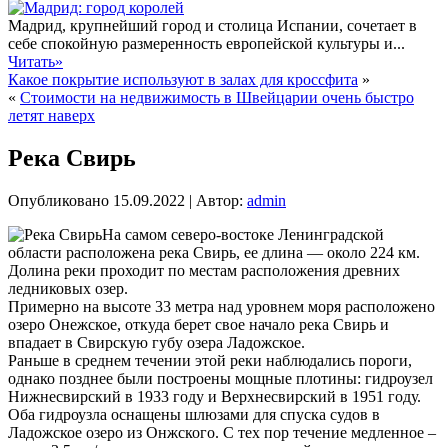
Мадрид, крупнейший город и столица Испании, сочетает в
себе спокойную размеренность европейской культуры и...
Читать»
Какое покрытие используют в залах для кроссфита
»
«
Стоимости на недвижимость в Швейцарии очень быстро
летят наверх
Река Свирь
Опубликовано
15.09.2022
|
Автор:
admin
На самом северо-востоке Ленинградской
области расположена река Свирь, ее длина — около 224 км.
Долина реки проходит по местам расположения древних
ледниковых озер.
Примерно на высоте 33 метра над уровнем моря расположено
озеро Онежское, откуда берет свое начало река Свирь и
впадает в Свирскую губу озера Ладожское.
Раньше в среднем течении этой реки наблюдались пороги,
однако позднее были построены мощные плотины: гидроузел
Нижнесвирский в 1933 году и Верхнесвирский в 1951 году.
Оба гидроузла оснащены шлюзами для спуска судов в
Ладожское озеро из Онжского. С тех пор течение медленное –