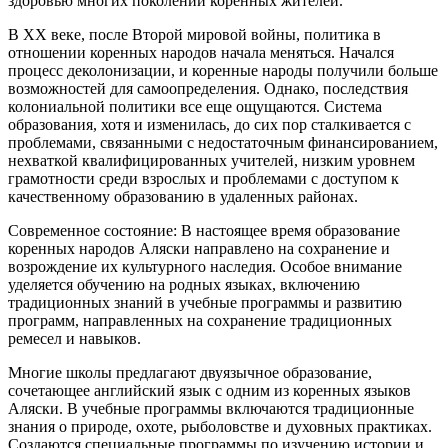
здоровью многих поколений коренных жителей.
В XX веке, после Второй мировой войны, политика в
отношении коренных народов начала меняться. Начался
процесс деколонизации, и коренные народы получили больше
возможностей для самоопределения. Однако, последствия
колониальной политики все еще ощущаются. Система
образования, хотя и изменилась, до сих пор сталкивается с
проблемами, связанными с недостаточным финансированием,
нехваткой квалифицированных учителей, низким уровнем
грамотности среди взрослых и проблемами с доступом к
качественному образованию в удаленных районах.
Современное состояние: В настоящее время образование
коренных народов Аляски направлено на сохранение и
возрождение их культурного наследия. Особое внимание
уделяется обучению на родных языках, включению
традиционных знаний в учебные программы и развитию
программ, направленных на сохранение традиционных
ремесел и навыков.
Многие школы предлагают двуязычное образование,
сочетающее английский язык с одним из коренных языков
Аляски. В учебные программы включаются традиционные
знания о природе, охоте, рыболовстве и духовных практиках.
Создаются специальные программы по изучению истории и