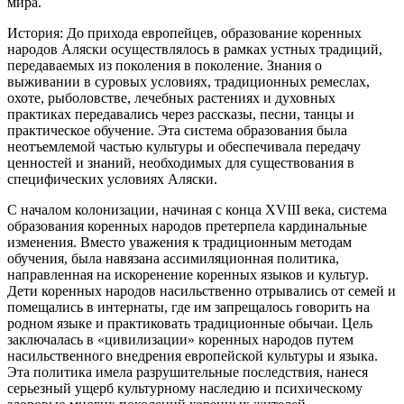
мира.
История: До прихода европейцев, образование коренных
народов Аляски осуществлялось в рамках устных традиций,
передаваемых из поколения в поколение. Знания о
выживании в суровых условиях, традиционных ремеслах,
охоте, рыболовстве, лечебных растениях и духовных
практиках передавались через рассказы, песни, танцы и
практическое обучение. Эта система образования была
неотъемлемой частью культуры и обеспечивала передачу
ценностей и знаний, необходимых для существования в
специфических условиях Аляски.
С началом колонизации, начиная с конца XVIII века, система
образования коренных народов претерпела кардинальные
изменения. Вместо уважения к традиционным методам
обучения, была навязана ассимиляционная политика,
направленная на искоренение коренных языков и культур.
Дети коренных народов насильственно отрывались от семей и
помещались в интернаты, где им запрещалось говорить на
родном языке и практиковать традиционные обычаи. Цель
заключалась в «цивилизации» коренных народов путем
насильственного внедрения европейской культуры и языка.
Эта политика имела разрушительные последствия, нанеся
серьезный ущерб культурному наследию и психическому