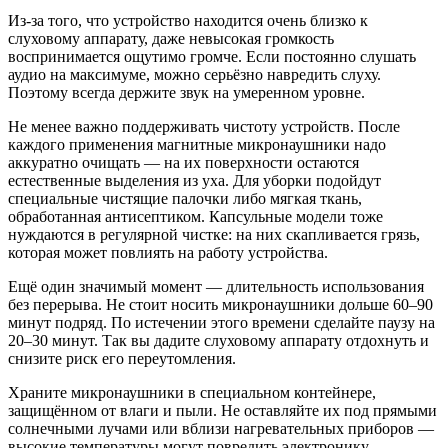
Из-за того, что устройство находится очень близко к
слуховому аппарату, даже невысокая громкость
воспринимается ощутимо громче. Если постоянно слушать
аудио на максимуме, можно серьёзно навредить слуху.
Поэтому всегда держите звук на умеренном уровне.
Не менее важно поддерживать чистоту устройств. После
каждого применения магнитные микронаушники надо
аккуратно очищать — на их поверхности остаются
естественные выделения из уха. Для уборки подойдут
специальные чистящие палочки либо мягкая ткань,
обработанная антисептиком. Капсульные модели тоже
нуждаются в регулярной чистке: на них скапливается грязь,
которая может повлиять на работу устройства.
Ещё один значимый момент — длительность использования
без перерыва. Не стоит носить микронаушники дольше 60–90
минут подряд. По истечении этого времени сделайте паузу на
20–30 минут. Так вы дадите слуховому аппарату отдохнуть и
снизите риск его переутомления.
Храните микронаушники в специальном контейнере,
защищённом от влаги и пыли. Не оставляйте их под прямыми
солнечными лучами или вблизи нагревательных приборов —
высокие температуры могут повредить электронику.