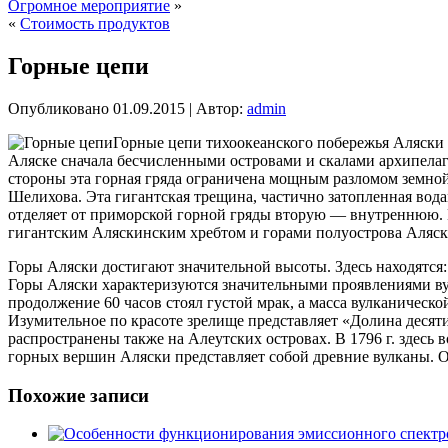
Огромное мероприятие
»
«
Стоимость продуктов
Горные цепи
Опубликовано
01.09.2015
|
Автор:
admin
Горные цепи тихоокеанского побережья Аляск
Аляске сначала бесчисленными островами и скалами архипелаг
стороны эта горная гряда ограничена мощным разломом земной
Шелихова. Эта гигантская трещина, частично затопленная вод
отделяет от приморской горной гряды вторую — внутреннюю. 
гигантским Аляскинским хребтом и горами полуострова Аляск
Горы Аляски достигают значительной высоты. Здесь находятся: 
Горы Аляски характеризуются значительными проявлениями вулк
продолжение 60 часов стоял густой мрак, а масса вулканическ
Изумительное по красоте зрелище представляет «Долина десяти
распространены также на Алеутских островах. В 1796 г. здесь 
горных вершин Аляски представляет собой древние вулканы. О
Похожие записи