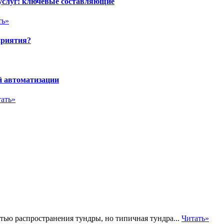
 услуг: ключевые составляющие
ть»
приятия?
й автоматизации
ать»
ью распространения тундры, но типичная тундра...
Читать»