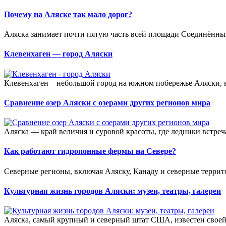
Почему на Аляске так мало дорог?
Аляска занимает почти пятую часть всей площади Соединённых
Клевенхаген — город Аляски
Клевенхаген – небольшой город на южном побережье Аляски, к
Сравнение озер Аляски с озерами других регионов мира
Аляска — край величия и суровой красоты, где ледники встреча
Как работают гидропонные фермы на Севере?
Северные регионы, включая Аляску, Канаду и северные террит
Культурная жизнь городов Аляски: музеи, театры, галереи
Аляска, самый крупный и северный штат США, известен своей