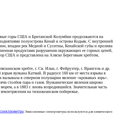
говые горы США и Британской Колумбии продолжаются на
 поднятиями полуострова Кенай и острова
Кодьяк. С внутренней
Линн, впадин рек Медной и Суситны, Кенайской губы и пролива
полненная продуктами разрушения окружающих ее горных цепей,
ор США и представлена на Аляске Береговым хребтом,
инском хребте, г. Св. Ильи, г. Фейруэтер, г. Врангель и др.
взрыв вулкана Катмай. В радиусе 160 км от места взрыва в
ев вызывала в северном полушарии явление «кровавых зорь».
сячи столбов пара и газов. Вулканические явления широко
морем, а в 1883 г. вновь возродившийся. Значительная часть
землетрясения на тихоокеанском побережье.
спектрометра
Эмиссионные спектрометры используются для химического