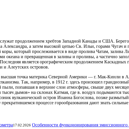
и служат продолжением хребтов Западной Канады и США. Бере
а Александра, а затем высокой цепью Св. Ильи, горами Чугач и
 коры, который прослеживается в виде пролива Чатам, залива 
ами океана и превращенная в заливы и проливы, а частично за
Последняя является орографическим продолжением Каскадных г
и и Алеутских островов.
высшая точка материка Северной Америки — г. Мак-Кинли в Аляск
анизма. Так, например, в 1912 г. здесь произошел грандиозный 
ой пыли, попавшая в верхние слои атмосферы, свыше двух месяц
 тысяч дымов» на склонах Катмая, где в. воздух подымаются ты
возник вулканический остров Иоанна Богослова, позже размытый 
 прекратившемся процессе горообразования дают знать сильные 
Особенности функционирования эмиссионного 
17.02.2026