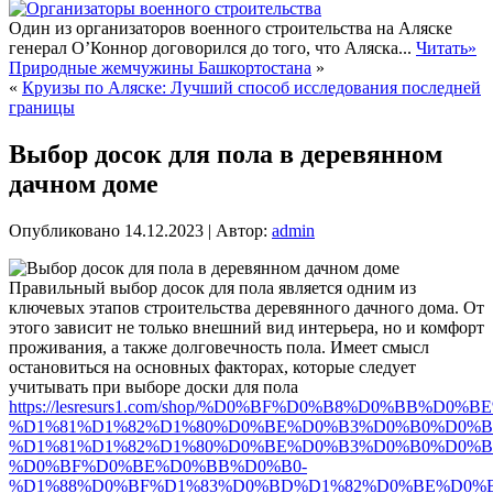
Один из организаторов военного строительства на Аляске
генерал О’Коннор договорился до того, что Аляска...
Читать»
Природные жемчужины Башкортостана
»
«
Круизы по Аляске: Лучший способ исследования последней
границы
Выбор досок для пола в деревянном
дачном доме
Опубликовано
14.12.2023
|
Автор:
admin
Правильный выбор досок для пола является одним из
ключевых этапов строительства деревянного дачного дома. От
этого зависит не только внешний вид интерьера, но и комфорт
проживания, а также долговечность пола. Имеет смысл
остановиться на основных факторах, которые следует
учитывать при выборе доски для пола
https://lesresurs1.com/shop/%D0%BF%D0%B8%D0%BB
%D1%81%D1%82%D1%80%D0%BE%D0%B3%D0%B0%D0%
%D1%81%D1%82%D1%80%D0%BE%D0%B3%D0%B0%D0%
%D0%BF%D0%BE%D0%BB%D0%B0-
%D1%88%D0%BF%D1%83%D0%BD%D1%82%D0%BE%D0%