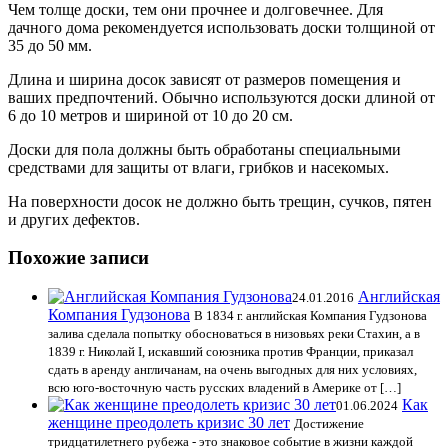
Чем толще доски, тем они прочнее и долговечнее. Для
дачного дома рекомендуется использовать доски толщиной от
35 до 50 мм.
Длина и ширина досок зависят от размеров помещения и
ваших предпочтений. Обычно используются доски длиной от
6 до 10 метров и шириной от 10 до 20 см.
Доски для пола должны быть обработаны специальными
средствами для защиты от влаги, грибков и насекомых.
На поверхности досок не должно быть трещин, сучков, пятен
и других дефектов.
Похожие записи
Английская
24.01.2016
Компания Гудзонова
В 1834 г. английская Компания Гудзонова
залива сделала попытку обосноваться в низовьях реки Стахин, а в
1839 г. Николай I, искавший союзника против Франции, приказал
сдать в аренду англичанам, на очень выгодных для них условиях,
всю юго-восточную часть русских владений в Америке от […]
Как
01.06.2024
женщине преодолеть кризис 30 лет
Достижение
тридцатилетнего рубежа - это знаковое событие в жизни каждой