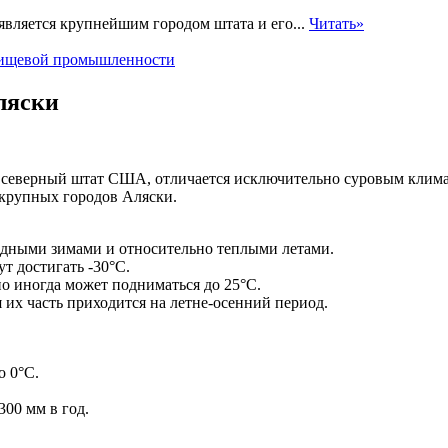
вляется крупнейшим городом штата и его...
Читать»
 пищевой промышленности
ляски
 северный штат США, отличается исключительно суровым климат
крупных городов Аляски.
дными зимами и относительно теплыми летами.
т достигать -30°C.
о иногда может подниматься до 25°C.
их часть приходится на летне-осенний период.
о 0°C.
00 мм в год.