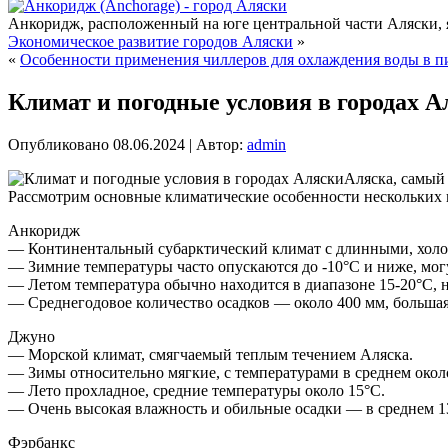
Анкоридж, расположенный на юге центральной части Аляски, я
Экономическое развитие городов Аляски
»
«
Особенности применения чиллеров для охлаждения воды в
Климат и погодные условия в городах А
Опубликовано
08.06.2024
|
Автор:
admin
Аляска, самый
Рассмотрим основные климатические особенности нескольких 
Анкоридж
— Континентальный субарктический климат с длинными, холо
— Зимние температуры часто опускаются до -10°C и ниже, могу
— Летом температура обычно находится в диапазоне 15-20°C, н
— Среднегодовое количество осадков — около 400 мм, большая 
Джуно
— Морской климат, смягчаемый теплым течением Аляска.
— Зимы относительно мягкие, с температурами в среднем окол
— Лето прохладное, средние температуры около 15°C.
— Очень высокая влажность и обильные осадки — в среднем 13
Фэрбанкс