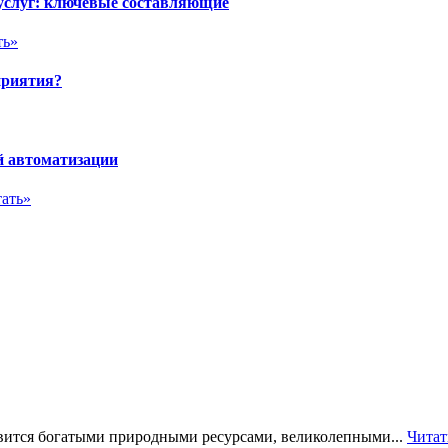
 услуг: ключевые составляющие
ть»
приятия?
й автоматизации
ать»
ится богатыми природными ресурсами, великолепными...
Читат