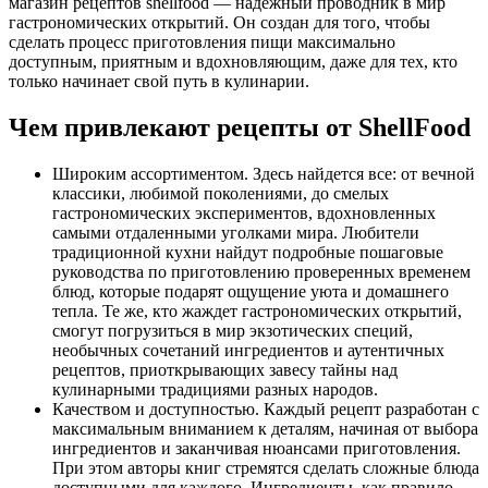
магазин рецептов shellfood — надежный проводник в мир
гастрономических открытий. Он создан для того, чтобы
сделать процесс приготовления пищи максимально
доступным, приятным и вдохновляющим, даже для тех, кто
только начинает свой путь в кулинарии.
Чем привлекают рецепты от ShellFood
Широким ассортиментом. Здесь найдется все: от вечной
классики, любимой поколениями, до смелых
гастрономических экспериментов, вдохновленных
самыми отдаленными уголками мира. Любители
традиционной кухни найдут подробные пошаговые
руководства по приготовлению проверенных временем
блюд, которые подарят ощущение уюта и домашнего
тепла. Те же, кто жаждет гастрономических открытий,
смогут погрузиться в мир экзотических специй,
необычных сочетаний ингредиентов и аутентичных
рецептов, приоткрывающих завесу тайны над
кулинарными традициями разных народов.
Качеством и доступностью. Каждый рецепт разработан с
максимальным вниманием к деталям, начиная от выбора
ингредиентов и заканчивая нюансами приготовления.
При этом авторы книг стремятся сделать сложные блюда
доступными для каждого. Ингредиенты, как правило,